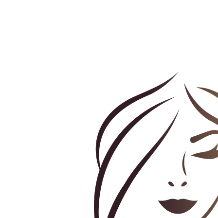
Preskočiť
na
obsah