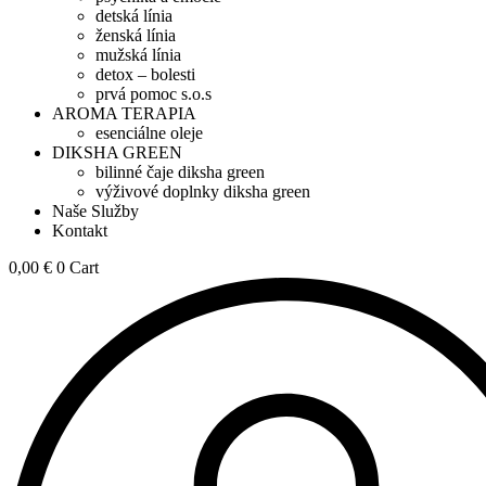
detská línia
ženská línia
mužská línia
detox – bolesti
prvá pomoc s.o.s
AROMA TERAPIA
esenciálne oleje
DIKSHA GREEN
bilinné čaje diksha green
výživové doplnky diksha green
Naše Služby
Kontakt
0,00
€
0
Cart