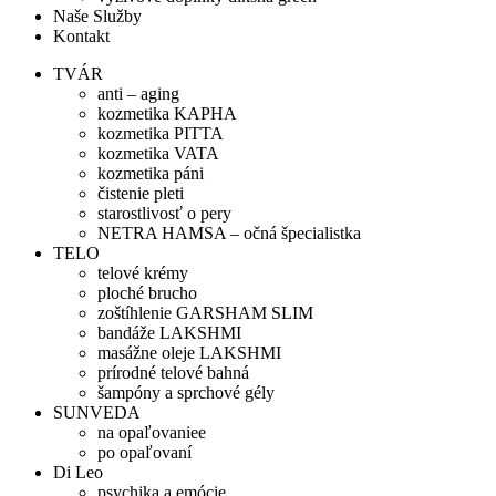
Naše Služby
Kontakt
TVÁR
anti – aging
kozmetika KAPHA
kozmetika PITTA
kozmetika VATA
kozmetika páni
čistenie pleti
starostlivosť o pery
NETRA HAMSA – očná špecialistka
TELO
telové krémy
ploché brucho
zoštíhlenie GARSHAM SLIM
bandáže LAKSHMI
masážne oleje LAKSHMI
prírodné telové bahná
šampóny a sprchové gély
SUNVEDA
na opaľovaniee
po opaľovaní
Di Leo
psychika a emócie