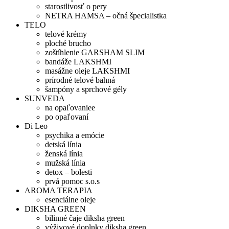
starostlivosť o pery
NETRA HAMSA – očná špecialistka
TELO
telové krémy
ploché brucho
zoštíhlenie GARSHAM SLIM
bandáže LAKSHMI
masážne oleje LAKSHMI
prírodné telové bahná
šampóny a sprchové gély
SUNVEDA
na opaľovaniee
po opaľovaní
Di Leo
psychika a emócie
detská línia
ženská línia
mužská línia
detox – bolesti
prvá pomoc s.o.s
AROMA TERAPIA
esenciálne oleje
DIKSHA GREEN
bilinné čaje diksha green
výživové doplnky diksha green