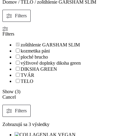
Domov
/
TELO
/ zoštíhlenie GARSHAM SLIM
Filters
Filters
zoštíhlenie GARSHAM SLIM
kozmetika páni
ploché brucho
výživové doplnky diksha green
DIKSHA GREEN
TVÁR
TELO
Show
(
3
)
Cancel
Filters
Zoradené
Zobrazujú sa 3 výsledky
podľa
najnovších