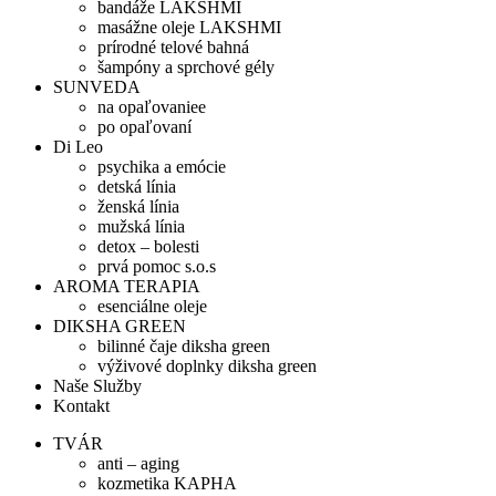
bandáže LAKSHMI
masážne oleje LAKSHMI
prírodné telové bahná
šampóny a sprchové gély
SUNVEDA
na opaľovaniee
po opaľovaní
Di Leo
psychika a emócie
detská línia
ženská línia
mužská línia
detox – bolesti
prvá pomoc s.o.s
AROMA TERAPIA
esenciálne oleje
DIKSHA GREEN
bilinné čaje diksha green
výživové doplnky diksha green
Naše Služby
Kontakt
TVÁR
anti – aging
kozmetika KAPHA