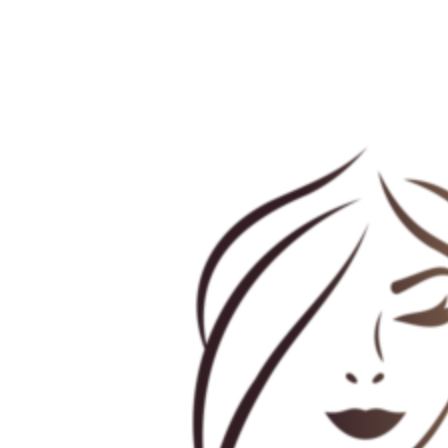
Preskočiť
na
obsah