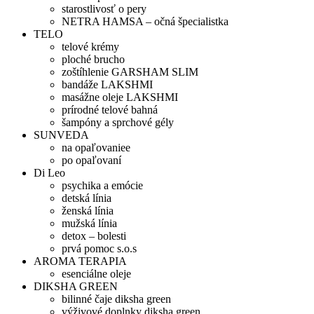
starostlivosť o pery
NETRA HAMSA – očná špecialistka
TELO
telové krémy
ploché brucho
zoštíhlenie GARSHAM SLIM
bandáže LAKSHMI
masážne oleje LAKSHMI
prírodné telové bahná
šampóny a sprchové gély
SUNVEDA
na opaľovaniee
po opaľovaní
Di Leo
psychika a emócie
detská línia
ženská línia
mužská línia
detox – bolesti
prvá pomoc s.o.s
AROMA TERAPIA
esenciálne oleje
DIKSHA GREEN
bilinné čaje diksha green
výživové doplnky diksha green