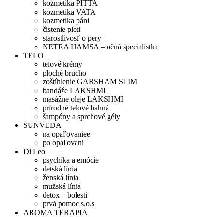
kozmetika PITTA
kozmetika VATA
kozmetika páni
čistenie pleti
starostlivosť o pery
NETRA HAMSA – očná špecialistka
TELO
telové krémy
ploché brucho
zoštíhlenie GARSHAM SLIM
bandáže LAKSHMI
masážne oleje LAKSHMI
prírodné telové bahná
šampóny a sprchové gély
SUNVEDA
na opaľovaniee
po opaľovaní
Di Leo
psychika a emócie
detská línia
ženská línia
mužská línia
detox – bolesti
prvá pomoc s.o.s
AROMA TERAPIA