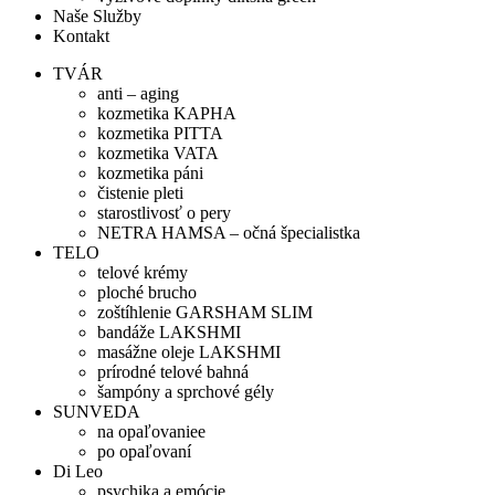
Naše Služby
Kontakt
TVÁR
anti – aging
kozmetika KAPHA
kozmetika PITTA
kozmetika VATA
kozmetika páni
čistenie pleti
starostlivosť o pery
NETRA HAMSA – očná špecialistka
TELO
telové krémy
ploché brucho
zoštíhlenie GARSHAM SLIM
bandáže LAKSHMI
masážne oleje LAKSHMI
prírodné telové bahná
šampóny a sprchové gély
SUNVEDA
na opaľovaniee
po opaľovaní
Di Leo
psychika a emócie