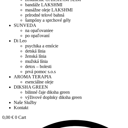
bandáže LAKSHMI
masážne oleje LAKSHMI
prírodné telové bahná
šampóny a sprchové gély
SUNVEDA
na opaľovaniee
po opaľovaní
Di Leo
psychika a emócie
detská línia
ženská línia
mužská línia
detox – bolesti
prvá pomoc s.o.s
AROMA TERAPIA
esenciálne oleje
DIKSHA GREEN
bilinné čaje diksha green
výživové doplnky diksha green
Naše Služby
Kontakt
0,00
€
0
Cart