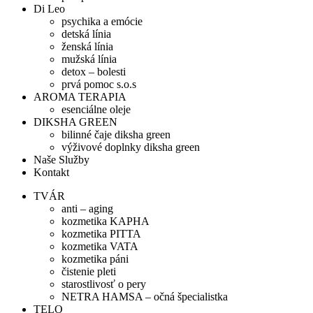
Di Leo
psychika a emócie
detská línia
ženská línia
mužská línia
detox – bolesti
prvá pomoc s.o.s
AROMA TERAPIA
esenciálne oleje
DIKSHA GREEN
bilinné čaje diksha green
výživové doplnky diksha green
Naše Služby
Kontakt
TVÁR
anti – aging
kozmetika KAPHA
kozmetika PITTA
kozmetika VATA
kozmetika páni
čistenie pleti
starostlivosť o pery
NETRA HAMSA – očná špecialistka
TELO