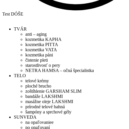
Test DÓŠE
TVÁR
anti – aging
kozmetika KAPHA
kozmetika PITTA
kozmetika VATA
kozmetika páni
čistenie pleti
starostlivosť o pery
NETRA HAMSA – očná špecialistka
TELO
telové krémy
ploché brucho
zoštíhlenie GARSHAM SLIM
bandáže LAKSHMI
masážne oleje LAKSHMI
prírodné telové bahná
šampóny a sprchové gély
SUNVEDA
na opaľovaniee
po opaľovaní