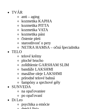
Preskočiť
na
TVÁR
obsah
anti – aging
kozmetika KAPHA
kozmetika PITTA
kozmetika VATA
kozmetika páni
čistenie pleti
starostlivosť o pery
NETRA HAMSA – očná špecialistka
TELO
telové krémy
ploché brucho
zoštíhlenie GARSHAM SLIM
bandáže LAKSHMI
masážne oleje LAKSHMI
prírodné telové bahná
šampóny a sprchové gély
SUNVEDA
na opaľovaniee
po opaľovaní
Di Leo
psychika a emócie
detská línia