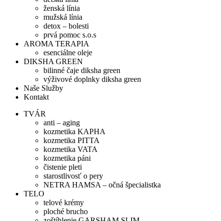
ženská línia
mužská línia
detox – bolesti
prvá pomoc s.o.s
AROMA TERAPIA
esenciálne oleje
DIKSHA GREEN
bilinné čaje diksha green
výživové doplnky diksha green
Naše Služby
Kontakt
TVÁR
anti – aging
kozmetika KAPHA
kozmetika PITTA
kozmetika VATA
kozmetika páni
čistenie pleti
starostlivosť o pery
NETRA HAMSA – očná špecialistka
TELO
telové krémy
ploché brucho
zoštíhlenie GARSHAM SLIM