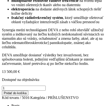
multipolárne rezistívne rádiové frekvencie
na tvorbu tepla
vo vnútri ošetrených tkanív alebo na diatermiu
elektroporácia
na dodanie aktívnych látok schopných riešiť
kožne deficity
frakčný rádiofrekvenčný systém
, ktorý umožňuje ošetrovať
oblasti vyžadujúce intenzívnejší zásah s väčšou presnosťou
Synergia medzi technológiami DEVA z neho robí obzvlášť užitočný
systém a indikovaný na liečbu kožných nedokonalostí súvisiacich so
starnutím ako sú vrásky, ochabnutosť a zmena farby, akné, ale aj na
liečbu edematofibroskleroticke] pannikulopatie, známej ako
celulitída.
DEVA umožňuje dosianuť výsledky bez invazívnosti, bez
spôsobovania bolesti, jedinými vedľajšími účinkami je mierne
začervenanie, ktoré pretrváva aj po liečbe niekoľko hodin.
13 500,00
€
Dostupné na objednávku
množstvo
DEVA
Pridať do košíka
LAKSHMI
Kód tovaru /
5016
Kategória /
PRÍSLUŠENSTVO
Popis