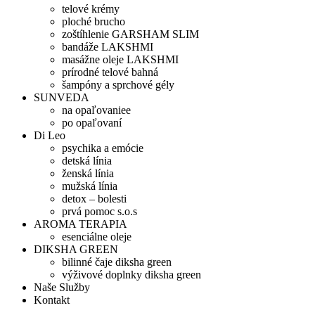
telové krémy
ploché brucho
zoštíhlenie GARSHAM SLIM
bandáže LAKSHMI
masážne oleje LAKSHMI
prírodné telové bahná
šampóny a sprchové gély
SUNVEDA
na opaľovaniee
po opaľovaní
Di Leo
psychika a emócie
detská línia
ženská línia
mužská línia
detox – bolesti
prvá pomoc s.o.s
AROMA TERAPIA
esenciálne oleje
DIKSHA GREEN
bilinné čaje diksha green
výživové doplnky diksha green
Naše Služby
Kontakt