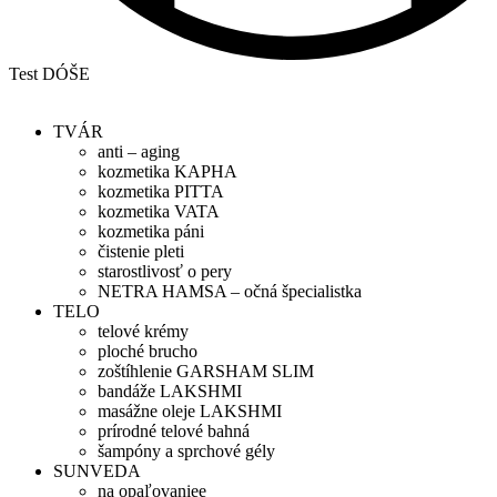
Test DÓŠE
TVÁR
anti – aging
kozmetika KAPHA
kozmetika PITTA
kozmetika VATA
kozmetika páni
čistenie pleti
starostlivosť o pery
NETRA HAMSA – očná špecialistka
TELO
telové krémy
ploché brucho
zoštíhlenie GARSHAM SLIM
bandáže LAKSHMI
masážne oleje LAKSHMI
prírodné telové bahná
šampóny a sprchové gély
SUNVEDA
na opaľovaniee