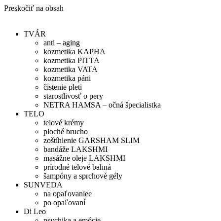
Preskočiť na obsah
TVÁR
anti – aging
kozmetika KAPHA
kozmetika PITTA
kozmetika VATA
kozmetika páni
čistenie pleti
starostlivosť o pery
NETRA HAMSA – očná špecialistka
TELO
telové krémy
ploché brucho
zoštíhlenie GARSHAM SLIM
bandáže LAKSHMI
masážne oleje LAKSHMI
prírodné telové bahná
šampóny a sprchové gély
SUNVEDA
na opaľovaniee
po opaľovaní
Di Leo
psychika a emócie