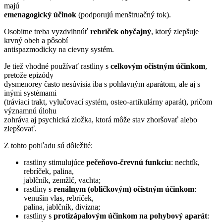
majú
emenagogický účinok
(podporujú menštruačný tok).
Osobitne treba vyzdvihnúť
rebríček obyčajný
, ktorý zlepšuje
krvný obeh a pôsobí
antispazmodicky na cievny systém.
Je tiež vhodné používať rastliny s
celkovým očistným účinkom
,
pretože epizódy
dysmenorey často nesúvisia iba s pohlavným aparátom, ale aj s
inými systémami
(tráviaci trakt, vylučovací systém, osteo-artikulárny aparát), pričom
významnú úlohu
zohráva aj psychická zložka, ktorá môže stav zhoršovať alebo
zlepšovať.
Z tohto pohľadu sú dôležité:
rastliny stimulujúce
pečeňovo-črevnú funkciu
: nechtík,
rebríček, palina,
jablčník, zemžlč, vachta;
rastliny s
renálnym (obličkovým) očistným účinkom
:
venušin vlas, rebríček,
palina, jablčník, divizna;
rastliny s
protizápalovým účinkom na pohybový aparát
: