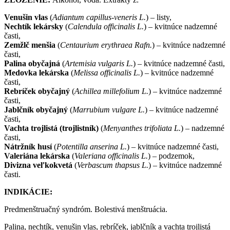
Venušin vlas
(
Adiantum capillus-veneris L.
) – listy,
Nechtík lekársky
(
Calendula officinalis L.
) – kvitnúce nadzemné
časti,
Zemžlč menšia
(
Centaurium erythraea Rafn.
) – kvitnúce nadzemné
časti,
Palina obyčajná
(
Artemisia vulgaris L.
) – kvitnúce nadzemné časti,
Medovka lekárska
(
Melissa officinalis L.
) – kvitnúce nadzemné
časti,
Rebríček obyčajný
(
Achillea millefolium L.
) – kvitnúce nadzemné
časti,
Jablčník obyčajný
(
Marrubium vulgare L.
) – kvitnúce nadzemné
časti,
Vachta trojlistá (trojlistník)
(
Menyanthes trifoliata L.
) – nadzemné
časti,
Nátržník husí
(
Potentilla anserina L.
) – kvitnúce nadzemné časti,
Valeriána lekárska
(
Valeriana officinalis L.
) – podzemok,
Divizna veľkokvetá
(
Verbascum thapsus L.
) – kvitnúce nadzemné
časti.
INDIKÁCIE:
Predmenštruačný syndróm. Bolestivá menštruácia.
Palina, nechtík, venušin vlas, rebríček, jablčník a vachta trojlistá