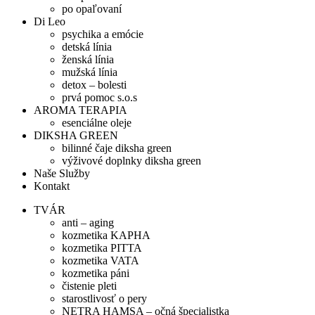
po opaľovaní
Di Leo
psychika a emócie
detská línia
ženská línia
mužská línia
detox – bolesti
prvá pomoc s.o.s
AROMA TERAPIA
esenciálne oleje
DIKSHA GREEN
bilinné čaje diksha green
výživové doplnky diksha green
Naše Služby
Kontakt
TVÁR
anti – aging
kozmetika KAPHA
kozmetika PITTA
kozmetika VATA
kozmetika páni
čistenie pleti
starostlivosť o pery
NETRA HAMSA – očná špecialistka