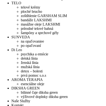
TELO
telové krémy
ploché brucho
zoštíhlenie GARSHAM SLIM
bandáže LAKSHMI
masážne oleje LAKSHMI
prírodné telové bahná
šampóny a sprchové gély
SUNVEDA
na opaľovaniee
po opaľovaní
Di Leo
psychika a emócie
detská línia
ženská línia
mužská línia
detox – bolesti
prvá pomoc s.o.s
AROMA TERAPIA
esenciálne oleje
DIKSHA GREEN
bilinné čaje diksha green
výživové doplnky diksha green
Naše Služby
Kontakt