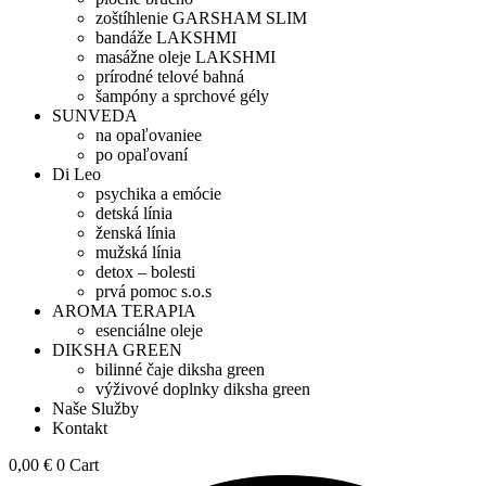
zoštíhlenie GARSHAM SLIM
bandáže LAKSHMI
masážne oleje LAKSHMI
prírodné telové bahná
šampóny a sprchové gély
SUNVEDA
na opaľovaniee
po opaľovaní
Di Leo
psychika a emócie
detská línia
ženská línia
mužská línia
detox – bolesti
prvá pomoc s.o.s
AROMA TERAPIA
esenciálne oleje
DIKSHA GREEN
bilinné čaje diksha green
výživové doplnky diksha green
Naše Služby
Kontakt
0,00
€
0
Cart