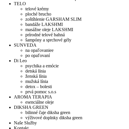
TELO
telové krémy
ploché brucho
zoštíhlenie GARSHAM SLIM
bandáže LAKSHMI
masážne oleje LAKSHMI
prírodné telové bahná
šampóny a sprchové gély
SUNVEDA
na opaľovaniee
po opaľovaní
Di Leo
psychika a emócie
detská línia
ženská línia
mužská línia
detox – bolesti
prvá pomoc s.o.s
AROMA TERAPIA
esenciálne oleje
DIKSHA GREEN
bilinné čaje diksha green
výživové doplnky diksha green
Naše Služby
Kontakt