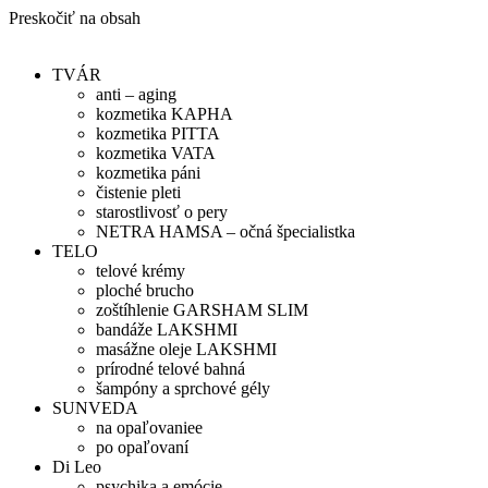
Preskočiť na obsah
TVÁR
anti – aging
kozmetika KAPHA
kozmetika PITTA
kozmetika VATA
kozmetika páni
čistenie pleti
starostlivosť o pery
NETRA HAMSA – očná špecialistka
TELO
telové krémy
ploché brucho
zoštíhlenie GARSHAM SLIM
bandáže LAKSHMI
masážne oleje LAKSHMI
prírodné telové bahná
šampóny a sprchové gély
SUNVEDA
na opaľovaniee
po opaľovaní
Di Leo
psychika a emócie