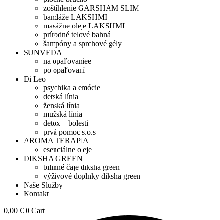
zoštíhlenie GARSHAM SLIM
bandáže LAKSHMI
masážne oleje LAKSHMI
prírodné telové bahná
šampóny a sprchové gély
SUNVEDA
na opaľovaniee
po opaľovaní
Di Leo
psychika a emócie
detská línia
ženská línia
mužská línia
detox – bolesti
prvá pomoc s.o.s
AROMA TERAPIA
esenciálne oleje
DIKSHA GREEN
bilinné čaje diksha green
výživové doplnky diksha green
Naše Služby
Kontakt
0,00
€
0
Cart