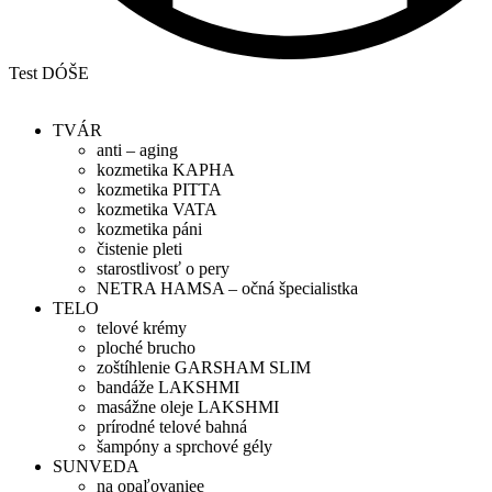
Test DÓŠE
TVÁR
anti – aging
kozmetika KAPHA
kozmetika PITTA
kozmetika VATA
kozmetika páni
čistenie pleti
starostlivosť o pery
NETRA HAMSA – očná špecialistka
TELO
telové krémy
ploché brucho
zoštíhlenie GARSHAM SLIM
bandáže LAKSHMI
masážne oleje LAKSHMI
prírodné telové bahná
šampóny a sprchové gély
SUNVEDA
na opaľovaniee