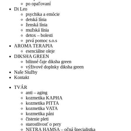
po opaľovaní
Di Leo
psychika a emócie
detská línia
ženská línia
mužská línia
detox – bolesti
prvá pomoc s.o.s
AROMA TERAPIA
esenciálne oleje
DIKSHA GREEN
bilinné čaje diksha green
výživové doplnky diksha green
Naše Služby
Kontakt
TVÁR
anti – aging
kozmetika KAPHA
kozmetika PITTA
kozmetika VATA
kozmetika páni
čistenie pleti
starostlivosť o pery
NETRA HAMSA – očná špecialistka