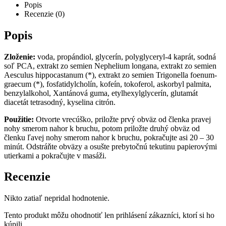
Popis
Recenzie (0)
Popis
Zloženie:
voda, propándiol, glycerín, polyglyceryl-4 kaprát, sodná
soľ PCA, extrakt zo semien Nephelium longana, extrakt zo semien
Aesculus hippocastanum (*), extrakt zo semien Trigonella foenum-
graecum (*), fosfatidylcholín, kofeín, tokoferol, askorbyl palmita,
benzylalkohol, Xantánová guma, etylhexylglycerín, glutamát
diacetát tetrasodný, kyselina citrón.
Použitie:
Otvorte vrecúško, priložte prvý obväz od členka pravej
nohy smerom nahor k bruchu, potom priložte druhý obväz od
členku ľavej nohy smerom nahor k bruchu, pokračujte asi 20 – 30
minút. Odstráňte obväzy a osušte prebytočnú tekutinu papierovými
utierkami a pokračujte v masáži.
Recenzie
Nikto zatiaľ nepridal hodnotenie.
Tento produkt môžu ohodnotiť len prihlásení zákazníci, ktorí si ho
kúpili.