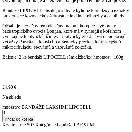
Odvodňuje, redukuje a efektívne
bojuje proti celulitíde a adipozite.
Bandáže LIPOCELL obsahujú aktívne bylinné komplexy a extrakty
pre domáce kozmetické ošetrovanie lokálnej adipozity a celulitídy.
Obsahuje inovačný remodelačný bylinný komplex vytvorený na
báze tropického ovocia Longan, ktoré má v synergii s kofeínom
vynikajúce lipolytické účinky. Lipolytický efekt navyše podporujú
výťažky Pagaštana konského a Senovky gréckej, ktoré zlepšujú
mikrocirkuláciu, spevňujú a vzpružujú pokožku.
B
alenie:
2 ks bandáží LIPOCELL (5m dĺžka/ks)
hmotnosť:
180g
24,90
€
Na sklade
množstvo BANDÁŽE LAKSHMI LIPOCELL
Pridať do košíka
Kód tovaru /
597
Kategória /
bandáže LAKSHMI