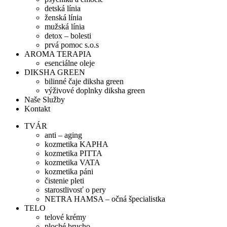
detská línia
ženská línia
mužská línia
detox – bolesti
prvá pomoc s.o.s
AROMA TERAPIA
esenciálne oleje
DIKSHA GREEN
bilinné čaje diksha green
výživové doplnky diksha green
Naše Služby
Kontakt
TVÁR
anti – aging
kozmetika KAPHA
kozmetika PITTA
kozmetika VATA
kozmetika páni
čistenie pleti
starostlivosť o pery
NETRA HAMSA – očná špecialistka
TELO
telové krémy
ploché brucho