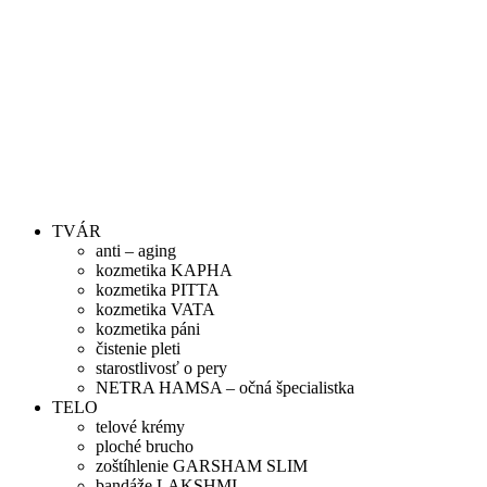
TVÁR
anti – aging
kozmetika KAPHA
kozmetika PITTA
kozmetika VATA
kozmetika páni
čistenie pleti
starostlivosť o pery
NETRA HAMSA – očná špecialistka
TELO
telové krémy
ploché brucho
zoštíhlenie GARSHAM SLIM
bandáže LAKSHMI