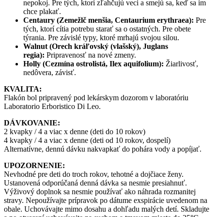
nepokoj. Pre tých, ktorí zľahčujú veci a smejú sa, keď sa im
chce plakať.
Centaury (Zemežlč menšia, Centaurium erythraea):
Pre
tých, ktorí cítia potrebu starať sa o ostatných. Pre obete
týrania. Pre závislé typy, ktoré mrhajú svojou silou.
Walnut (Orech kráľovský (vlašský), Juglans
regia):
Pripravenosť na nové zmeny.
Holly (Cezmína ostrolistá, Ilex aquifolium):
Žiarlivosť,
nedôvera, závisť.
KVALITA:
Flakón bol pripravený pod lekárskym dozorom v laboratóriu
Laboratorio Erboristico Di Leo.
DÁVKOVANIE:
2 kvapky / 4 a viac x denne (deti do 10 rokov)
4 kvapky / 4 a viac x denne (deti od 10 rokov, dospelí)
Alternatívne, dennú dávku nakvapkať do pohára vody a popíjať.
UPOZORNENIE:
Nevhodné pre deti do troch rokov, tehotné a dojčiace ženy.
Ustanovená odporúčaná denná dávka sa nesmie presiahnuť.
Výživový doplnok sa nesmie používať ako náhrada rozmanitej
stravy. Nepoužívajte prípravok po dátume exspirácie uvedenom na
obale. Uchovávajte mimo dosahu a dohľadu malých detí. Skladujte