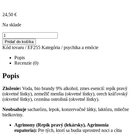
24,50
€
Na sklade
množstvo
PSYCHO
Pridať do košíka
EMOTIONAL
Kód tovaru /
EF255
Kategória /
psychika a emócie
5
„zvýšená
Popis
precitlivelosť“
Recenzie (0)
Popis
Zloženie:
Voda, bio brandy 9% alkohol, zmes esencií: repík pravý
(okvetné lístky), zemežlč menšia (okvetné lístky), orech kráľovský
(okvetné lístky), cezmína ostrolistá (okvetné lístky).
Neobsahuje
sacharózu, lepok, konzervačné látky, laktózu, mliečne
bielkoviny.
Agrimony (Repík pravý (lekársky), Agrimonia
eupatoria):
Pre tých, ktorí sa budia uprostred noci a cítia