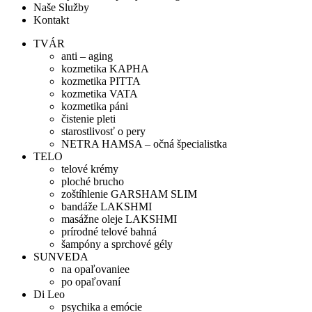
Naše Služby
Kontakt
TVÁR
anti – aging
kozmetika KAPHA
kozmetika PITTA
kozmetika VATA
kozmetika páni
čistenie pleti
starostlivosť o pery
NETRA HAMSA – očná špecialistka
TELO
telové krémy
ploché brucho
zoštíhlenie GARSHAM SLIM
bandáže LAKSHMI
masážne oleje LAKSHMI
prírodné telové bahná
šampóny a sprchové gély
SUNVEDA
na opaľovaniee
po opaľovaní
Di Leo
psychika a emócie