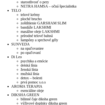
starostlivosť o pery
NETRA HAMSA – očná špecialistka
TELO
telové krémy
ploché brucho
zoštíhlenie GARSHAM SLIM
bandáže LAKSHMI
masážne oleje LAKSHMI
prírodné telové bahná
šampóny a sprchové gély
SUNVEDA
na opaľovaniee
po opaľovaní
Di Leo
psychika a emócie
detská línia
ženská línia
mužská línia
detox – bolesti
prvá pomoc s.o.s
AROMA TERAPIA
esenciálne oleje
DIKSHA GREEN
bilinné čaje diksha green
výživové doplnky diksha green