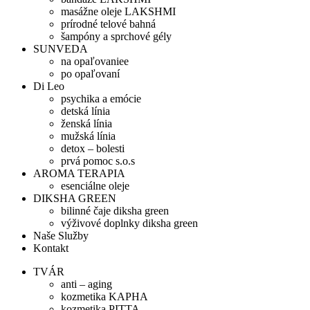
masážne oleje LAKSHMI
prírodné telové bahná
šampóny a sprchové gély
SUNVEDA
na opaľovaniee
po opaľovaní
Di Leo
psychika a emócie
detská línia
ženská línia
mužská línia
detox – bolesti
prvá pomoc s.o.s
AROMA TERAPIA
esenciálne oleje
DIKSHA GREEN
bilinné čaje diksha green
výživové doplnky diksha green
Naše Služby
Kontakt
TVÁR
anti – aging
kozmetika KAPHA
kozmetika PITTA