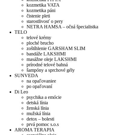
kozmetika VATA
kozmetika páni
čistenie pleti
starostlivosť o pery
NETRA HAMSA – očná špecialistka
TELO
telové krémy
ploché brucho
zoštíhlenie GARSHAM SLIM
bandáže LAKSHMI
masážne oleje LAKSHMI
prírodné telové bahná
šampóny a sprchové gély
SUNVEDA
na opaľovaniee
po opaľovaní
Di Leo
psychika a emócie
detská línia
ženská línia
mužská línia
detox – bolesti
prvá pomoc s.o.s
AROMA TERAPIA