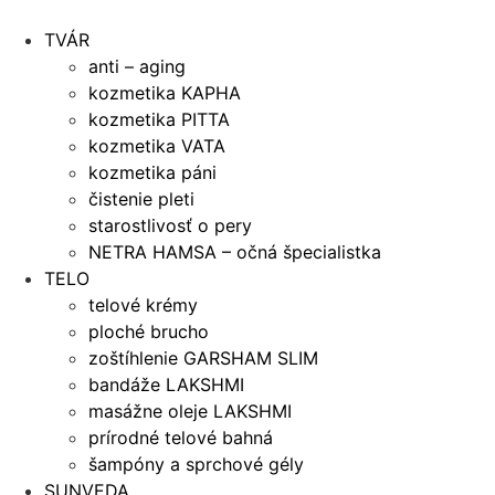
Preskočiť
na
TVÁR
obsah
anti – aging
kozmetika KAPHA
kozmetika PITTA
kozmetika VATA
kozmetika páni
čistenie pleti
starostlivosť o pery
NETRA HAMSA – očná špecialistka
TELO
telové krémy
ploché brucho
zoštíhlenie GARSHAM SLIM
bandáže LAKSHMI
masážne oleje LAKSHMI
prírodné telové bahná
šampóny a sprchové gély
SUNVEDA