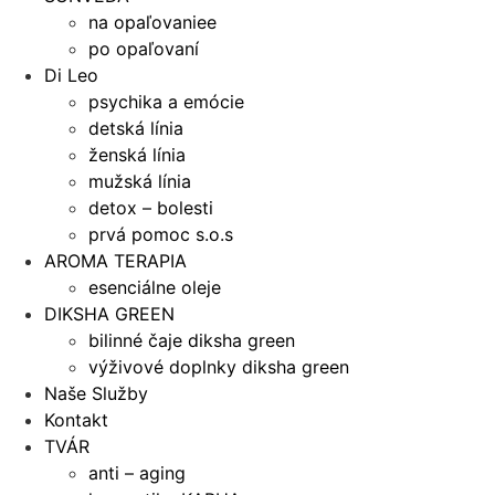
na opaľovaniee
po opaľovaní
Di Leo
psychika a emócie
detská línia
ženská línia
mužská línia
detox – bolesti
prvá pomoc s.o.s
AROMA TERAPIA
esenciálne oleje
DIKSHA GREEN
bilinné čaje diksha green
výživové doplnky diksha green
Naše Služby
Kontakt
TVÁR
anti – aging