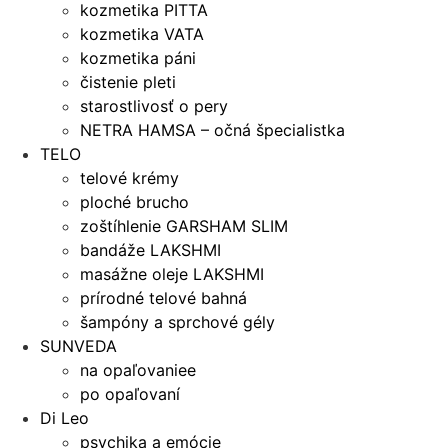
kozmetika PITTA
kozmetika VATA
kozmetika páni
čistenie pleti
starostlivosť o pery
NETRA HAMSA – očná špecialistka
TELO
telové krémy
ploché brucho
zoštíhlenie GARSHAM SLIM
bandáže LAKSHMI
masážne oleje LAKSHMI
prírodné telové bahná
šampóny a sprchové gély
SUNVEDA
na opaľovaniee
po opaľovaní
Di Leo
psychika a emócie