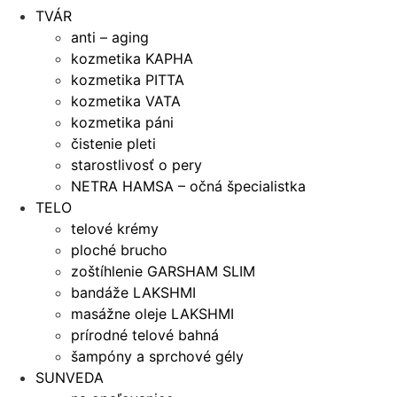
TVÁR
anti – aging
kozmetika KAPHA
kozmetika PITTA
kozmetika VATA
kozmetika páni
čistenie pleti
starostlivosť o pery
NETRA HAMSA – očná špecialistka
TELO
telové krémy
ploché brucho
zoštíhlenie GARSHAM SLIM
bandáže LAKSHMI
masážne oleje LAKSHMI
prírodné telové bahná
šampóny a sprchové gély
SUNVEDA