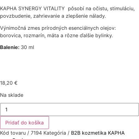
KAPHA SYNERGY VITALITY pôsobí na očistu, stimuláciu,
povzbudenie, zahrievanie a zlepšenie nálady.
Výnimočná zmes prírodných esenciálnych olejov:
borovica, rozmarín, mäta a rôzne ďalšie bylinky.
Balenie:
30 ml
18,20
€
Na sklade
množstvo
KAPHA
SYNERGY
VITALITY
Pridať do košíka
-
B2B
Kód tovaru /
7194
Kategória /
B2B kozmetika KAPHA