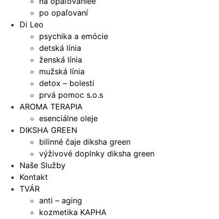
na opaľovaniee
po opaľovaní
Di Leo
psychika a emócie
detská línia
ženská línia
mužská línia
detox – bolesti
prvá pomoc s.o.s
AROMA TERAPIA
esenciálne oleje
DIKSHA GREEN
bilinné čaje diksha green
výživové doplnky diksha green
Naše Služby
Kontakt
TVÁR
anti – aging
kozmetika KAPHA