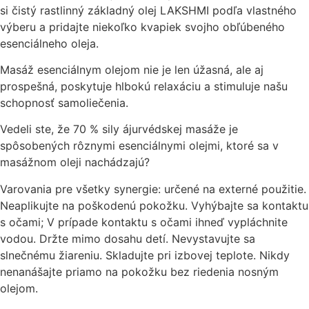
si čistý rastlinný základný olej LAKSHMI podľa vlastného
výberu a pridajte niekoľko kvapiek svojho obľúbeného
esenciálneho oleja.
Masáž esenciálnym olejom nie je len úžasná, ale aj
prospešná, poskytuje hlbokú relaxáciu a stimuluje našu
schopnosť samoliečenia.
Vedeli ste, že 70 % sily ájurvédskej masáže je
spôsobených rôznymi esenciálnymi olejmi, ktoré sa v
masážnom oleji nachádzajú?
Varovania pre všetky synergie: určené na externé použitie.
Neaplikujte na poškodenú pokožku. Vyhýbajte sa kontaktu
s očami; V prípade kontaktu s očami ihneď vypláchnite
vodou. Držte mimo dosahu detí. Nevystavujte sa
slnečnému žiareniu. Skladujte pri izbovej teplote. Nikdy
nenanášajte priamo na pokožku bez riedenia nosným
olejom.