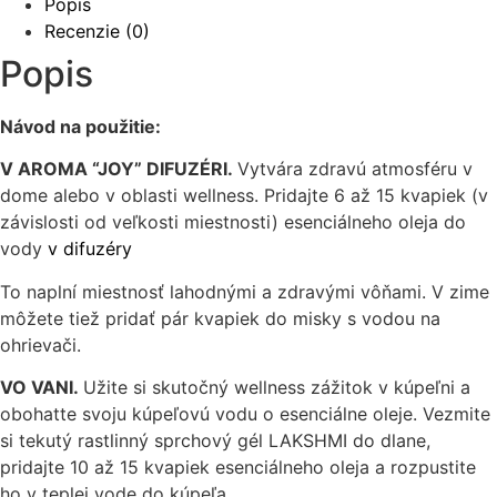
Popis
Recenzie (0)
Popis
Návod na použitie:
V AROMA “JOY” DIFUZÉRI.
Vytvára zdravú atmosféru v
dome alebo v oblasti wellness. Pridajte 6 až 15 kvapiek (v
závislosti od veľkosti miestnosti) esenciálneho oleja do
vody
v difuzéry
To naplní miestnosť lahodnými a zdravými vôňami. V zime
môžete tiež pridať pár kvapiek do misky s vodou na
ohrievači.
VO VANI.
Užite si skutočný wellness zážitok v kúpeľni a
obohatte svoju kúpeľovú vodu o esenciálne oleje. Vezmite
si tekutý rastlinný sprchový gél LAKSHMI do dlane,
pridajte 10 až 15 kvapiek esenciálneho oleja a rozpustite
ho v teplej vode do kúpeľa.