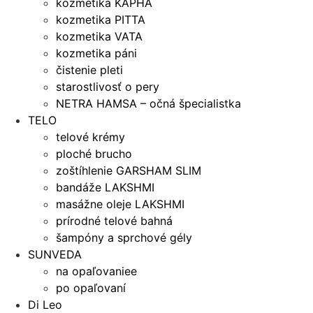
kozmetika KAPHA
kozmetika PITTA
kozmetika VATA
kozmetika páni
čistenie pleti
starostlivosť o pery
NETRA HAMSA – očná špecialistka
TELO
telové krémy
ploché brucho
zoštíhlenie GARSHAM SLIM
bandáže LAKSHMI
masážne oleje LAKSHMI
prírodné telové bahná
šampóny a sprchové gély
SUNVEDA
na opaľovaniee
po opaľovaní
Di Leo