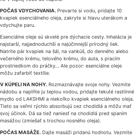
POČAS
VDYCHOVANIA.
Prevarte si vodu, pridajte 10
kvapiek esenciálneho oleja, zakryte si hlavu uterákom a
vdychujte paru.
Esenciálne oleje sú skvelé pre dýchacie cesty. Inhalácia je
najstarší, najjednoduchší a najúčinnejší prírodný liek.
Natrite pár kvapiek na šál, na vankúš, do denného alebo
večerného krému, telového krému, do auta, s pracím
prostriedkom do práčky… Ale pozor: esenciálne oleje
môžu zafarbiť textílie.
V KÚPELI NA NOHY.
Rozmaznávajte svoje nohy. Vezmite
nádobu a naplňte ju teplou vodou, pridajte tekuté rastlinné
mydlo od LAKSHMI a niekoľko kvapiek esenciálneho oleja.
Tieto sa veľmi rýchlo absorbujú cez chodidlá a môžu mať
svoj účinok. Dá sa tiež naniesť na chodidlá pred spaním
masážou (zmiešať s trochou nosného oleja).
POČAS MASÁŽE.
Dajte masáži pridanú hodnotu. Vezmite