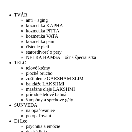
Preskočiť
na
TVÁR
obsah
anti – aging
kozmetika KAPHA
kozmetika PITTA
kozmetika VATA
kozmetika páni
čistenie pleti
starostlivosť o pery
NETRA HAMSA – očná špecialistka
TELO
telové krémy
ploché brucho
zoštíhlenie GARSHAM SLIM
bandáže LAKSHMI
masážne oleje LAKSHMI
prírodné telové bahná
šampóny a sprchové gély
SUNVEDA
na opaľovaniee
po opaľovaní
Di Leo
psychika a emócie
detská línia