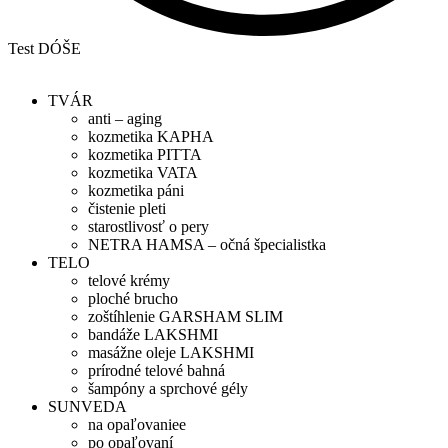
Test DÓŠE
TVÁR
anti – aging
kozmetika KAPHA
kozmetika PITTA
kozmetika VATA
kozmetika páni
čistenie pleti
starostlivosť o pery
NETRA HAMSA – očná špecialistka
TELO
telové krémy
ploché brucho
zoštíhlenie GARSHAM SLIM
bandáže LAKSHMI
masážne oleje LAKSHMI
prírodné telové bahná
šampóny a sprchové gély
SUNVEDA
na opaľovaniee
po opaľovaní