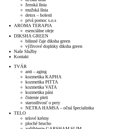
ženská línia
mužská línia
detox – bolesti
prvá pomoc s.o.s
AROMA TERAPIA
esenciálne oleje
DIKSHA GREEN
bilinné čaje diksha green
výživové doplnky diksha green
Naše Služby
Kontakt
TVÁR
anti – aging
kozmetika KAPHA
kozmetika PITTA
kozmetika VATA
kozmetika páni
čistenie pleti
starostlivosť o pery
NETRA HAMSA – očná špecialistka
TELO
telové krémy
ploché brucho
zoštíhlenie GARSHAM SLIM