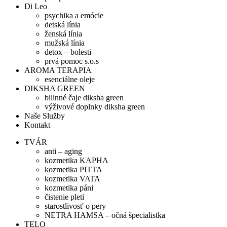
Di Leo
psychika a emócie
detská línia
ženská línia
mužská línia
detox – bolesti
prvá pomoc s.o.s
AROMA TERAPIA
esenciálne oleje
DIKSHA GREEN
bilinné čaje diksha green
výživové doplnky diksha green
Naše Služby
Kontakt
TVÁR
anti – aging
kozmetika KAPHA
kozmetika PITTA
kozmetika VATA
kozmetika páni
čistenie pleti
starostlivosť o pery
NETRA HAMSA – očná špecialistka
TELO