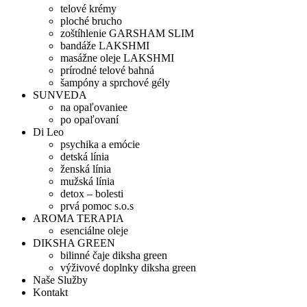
telové krémy
ploché brucho
zoštíhlenie GARSHAM SLIM
bandáže LAKSHMI
masážne oleje LAKSHMI
prírodné telové bahná
šampóny a sprchové gély
SUNVEDA
na opaľovaniee
po opaľovaní
Di Leo
psychika a emócie
detská línia
ženská línia
mužská línia
detox – bolesti
prvá pomoc s.o.s
AROMA TERAPIA
esenciálne oleje
DIKSHA GREEN
bilinné čaje diksha green
výživové doplnky diksha green
Naše Služby
Kontakt