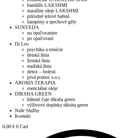
bandáže LAKSHMI
masážne oleje LAKSHMI
prírodné telové bahná
šampóny a sprchové gély
SUNVEDA
na opaľovaniee
po opaľovaní
Di Leo
psychika a emócie
detská línia
ženská línia
mužská línia
detox – bolesti
prvá pomoc s.o.s
AROMA TERAPIA
esenciálne oleje
DIKSHA GREEN
bilinné čaje diksha green
výživové doplnky diksha green
Naše Služby
Kontakt
0,00
€
0
Cart