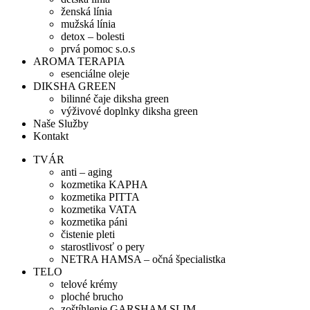
ženská línia
mužská línia
detox – bolesti
prvá pomoc s.o.s
AROMA TERAPIA
esenciálne oleje
DIKSHA GREEN
bilinné čaje diksha green
výživové doplnky diksha green
Naše Služby
Kontakt
TVÁR
anti – aging
kozmetika KAPHA
kozmetika PITTA
kozmetika VATA
kozmetika páni
čistenie pleti
starostlivosť o pery
NETRA HAMSA – očná špecialistka
TELO
telové krémy
ploché brucho
zoštíhlenie GARSHAM SLIM