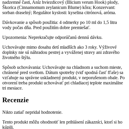
nadzemné časti, Aníz hviezdicový (Illicium verum Hook) plody,
Škorica (Cinnamomum zeylanicum Blume) kôra; Konzervant:
sorban draselný; Regulátor kyslosti: kyselina citrónová, aróma.
Dávkovanie a spôsob použitia: 4 odmerky po 10 ml do 1,5 litra
vody počas dňa. Pred použitím dobre premiešať.
Upozornenia: Neprekračujte odporúčanú dennú dávku.
Uchovávajte mimo dosahu detí mladších ako 3 roky. Výživové
doplnky nie sú náhradou pestrej a vyváženej stravy ani zdravého
životného štýlu.
Spôsob uchovávania: Uchovávajte na chladnom a suchom mieste,
chránené pred svetlom. Dátum spotreby (viď spodná časť fľaše) sa
vzťahuje na správne uskladnený produkt, v neporušenom obale. Po
otvorení treba produkt uchovávať pri chladiacej teplote maximálne
tri mesiace.
Recenzie
Nikto zatiaľ nepridal hodnotenie.
Tento produkt môžu ohodnotiť len prihlásení zákazníci, ktorí si ho
kúpili.