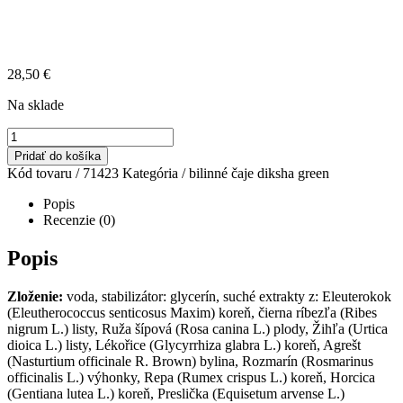
28,50
€
Na sklade
množstvo
IMMUNO
Pridať do košíka
ENERGYLAK
Kód tovaru /
71423
Kategória /
bilinné čaje diksha green
HERBAL
TEA
Popis
TISANA
Recenzie (0)
Popis
Zloženie:
voda, stabilizátor: glycerín, suché extrakty z: Eleuterokok
(Eleutherococcus senticosus Maxim) koreň, čierna ríbezľa (Ribes
nigrum L.) listy, Ruža šípová (Rosa canina L.) plody, Žihľa (Urtica
dioica L.) listy, Lékořice (Glycyrrhiza glabra L.) koreň, Agrešt
(Nasturtium officinale R. Brown) bylina, Rozmarín (Rosmarinus
officinalis L.) výhonky, Repa (Rumex crispus L.) koreň, Horcica
(Gentiana lutea L.) koreň, Preslička (Equisetum arvense L.)