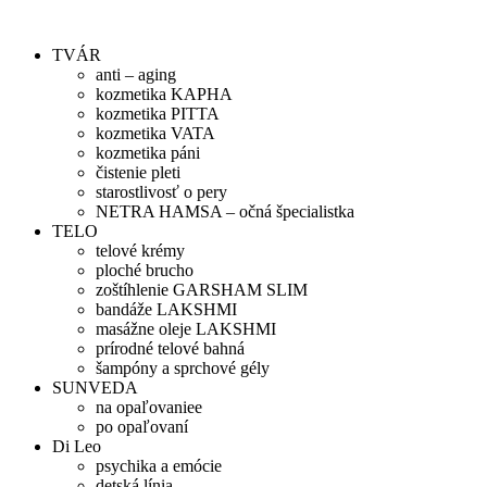
Preskočiť
na
TVÁR
obsah
anti – aging
kozmetika KAPHA
kozmetika PITTA
kozmetika VATA
kozmetika páni
čistenie pleti
starostlivosť o pery
NETRA HAMSA – očná špecialistka
TELO
telové krémy
ploché brucho
zoštíhlenie GARSHAM SLIM
bandáže LAKSHMI
masážne oleje LAKSHMI
prírodné telové bahná
šampóny a sprchové gély
SUNVEDA
na opaľovaniee
po opaľovaní
Di Leo
psychika a emócie
detská línia