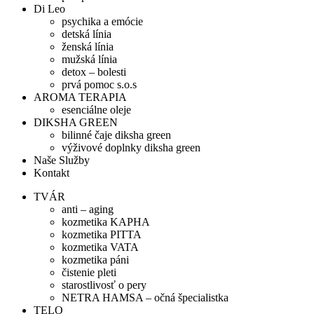
Di Leo
psychika a emócie
detská línia
ženská línia
mužská línia
detox – bolesti
prvá pomoc s.o.s
AROMA TERAPIA
esenciálne oleje
DIKSHA GREEN
bilinné čaje diksha green
výživové doplnky diksha green
Naše Služby
Kontakt
TVÁR
anti – aging
kozmetika KAPHA
kozmetika PITTA
kozmetika VATA
kozmetika páni
čistenie pleti
starostlivosť o pery
NETRA HAMSA – očná špecialistka
TELO