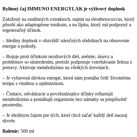
Bylinný čaj IMMUNO ENERGYLAK je výživový doplnok
Založený na rastlinných extraktoch, najmä na eleutherococcus, ktorý
pôsobí ako adaptogénne tonikum, a na šípku, ktorý má podporný a
regeneračný účinok.
– Ideálny doplnok v obzvlášť náročných obdobiach na obnovenie
energie a pohody.
– Bojuje proti účinkom nezdravých diét, anémie, únavy a
problémov so sústredením, pretože podporuje vstrebávanie železa z
potravy. Aktivuje metabolizmus na všetkých úrovniach.
– Je vybavená dávkou energie, ktorá nám pomáha čeliť životnému
tempu s vitalitou a optimizmom.
– Čistiace, odvádzacie a povzbudzujúce účinky reštartujú
metabolizmus a pomáhajú organizmu bez námahy sa prispôsobiť
prostrediu.
– Je ideálnym čajom pre tých, ktorí chcú začať každý deň naozaj
skvele.
Balenie:
500 ml