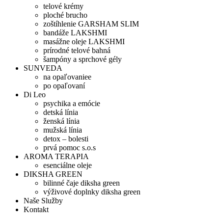
telové krémy
ploché brucho
zoštíhlenie GARSHAM SLIM
bandáže LAKSHMI
masážne oleje LAKSHMI
prírodné telové bahná
šampóny a sprchové gély
SUNVEDA
na opaľovaniee
po opaľovaní
Di Leo
psychika a emócie
detská línia
ženská línia
mužská línia
detox – bolesti
prvá pomoc s.o.s
AROMA TERAPIA
esenciálne oleje
DIKSHA GREEN
bilinné čaje diksha green
výživové doplnky diksha green
Naše Služby
Kontakt