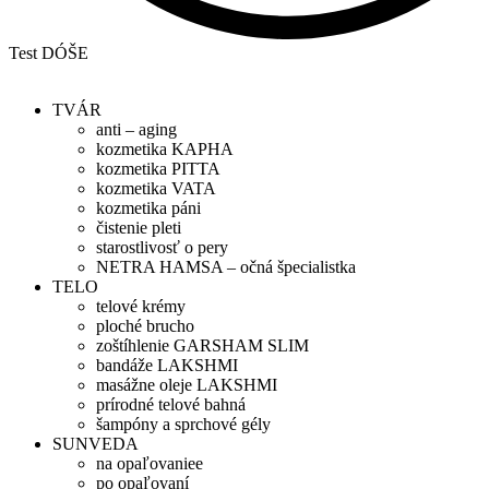
Test DÓŠE
TVÁR
anti – aging
kozmetika KAPHA
kozmetika PITTA
kozmetika VATA
kozmetika páni
čistenie pleti
starostlivosť o pery
NETRA HAMSA – očná špecialistka
TELO
telové krémy
ploché brucho
zoštíhlenie GARSHAM SLIM
bandáže LAKSHMI
masážne oleje LAKSHMI
prírodné telové bahná
šampóny a sprchové gély
SUNVEDA
na opaľovaniee
po opaľovaní