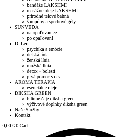
bandáže LAKSHMI
masážne oleje LAKSHMI
prírodné telové bahná
šampóny a sprchové gély
SUNVEDA
na opaľovaniee
po opaľovaní
Di Leo
psychika a emócie
detská línia
ženská línia
mužská línia
detox – bolesti
prvá pomoc s.o.s
AROMA TERAPIA
esenciálne oleje
DIKSHA GREEN
bilinné čaje diksha green
výživové doplnky diksha green
Naše Služby
Kontakt
0,00
€
0
Cart