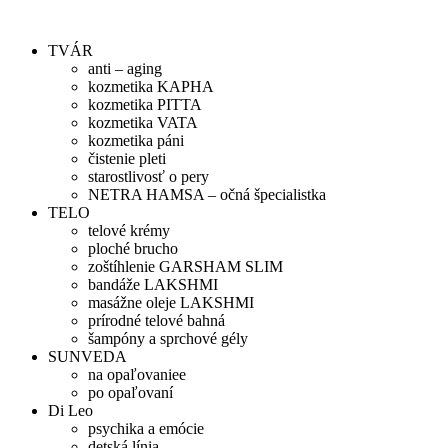
Preskočiť
na
TVÁR
obsah
anti – aging
kozmetika KAPHA
kozmetika PITTA
kozmetika VATA
kozmetika páni
čistenie pleti
starostlivosť o pery
NETRA HAMSA – očná špecialistka
TELO
telové krémy
ploché brucho
zoštíhlenie GARSHAM SLIM
bandáže LAKSHMI
masážne oleje LAKSHMI
prírodné telové bahná
šampóny a sprchové gély
SUNVEDA
na opaľovaniee
po opaľovaní
Di Leo
psychika a emócie
detská línia