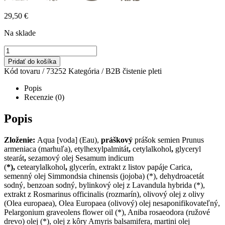
29,50
€
Na sklade
množstvo
CHANDAN
Pridať do košíka
SOFT
Kód tovaru /
73252
Kategória /
B2B čistenie pleti
FACE
PEELING
Popis
PAPAYA
Recenzie (0)
-
B2B
Popis
Zloženie:
Aqua [voda] (Eau),
práškový
prášok semien Prunus
armeniaca (marhuľa), etylhexylpalmitát
,
cetylalkohol
,
glyceryl
stearát
,
sezamový olej Sesamum indicum
(
*),
cetearylalkohol
,
glycerín, extrakt z listov papáje Carica,
semenný olej Simmondsia chinensis (jojoba) (*), dehydroacetát
sodný, benzoan sodný, bylinkový olej z Lavandula hybrida (*),
extrakt z Rosmarinus officinalis (rozmarín), olivový olej z olivy
(Olea europaea), Olea Europaea (olivový) olej nesaponifikovateľný,
Pelargonium graveolens flower oil (*), Aniba rosaeodora (ružové
drevo) olej (*), olej z kôry Amyris balsamifera, martini olej