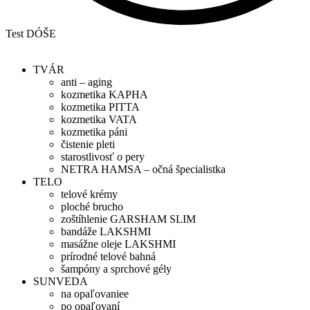
Test DÓŠE
TVÁR
anti – aging
kozmetika KAPHA
kozmetika PITTA
kozmetika VATA
kozmetika páni
čistenie pleti
starostlivosť o pery
NETRA HAMSA – očná špecialistka
TELO
telové krémy
ploché brucho
zoštíhlenie GARSHAM SLIM
bandáže LAKSHMI
masážne oleje LAKSHMI
prírodné telové bahná
šampóny a sprchové gély
SUNVEDA
na opaľovaniee
po opaľovaní