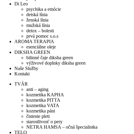
Di Leo
psychika a emócie
detská línia
ženská línia
mužská línia
detox – bolesti
prvá pomoc s.o.s
AROMA TERAPIA
esenciálne oleje
DIKSHA GREEN
bilinné čaje diksha green
výživové doplnky diksha green
Naše Služby
Kontakt
TVÁR
anti – aging
kozmetika KAPHA
kozmetika PITTA
kozmetika VATA
kozmetika páni
čistenie pleti
starostlivosť o pery
NETRA HAMSA – očná špecialistka
TELO