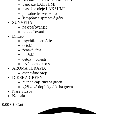
bandáže LAKSHMI
masážne oleje LAKSHMI
prírodné telové bahná
šampóny a sprchové gély
SUNVEDA
na opaľovaniee
po opaľovaní
Di Leo
psychika a emócie
detská línia
ženská línia
mužská línia
detox – bolesti
prvá pomoc s.o.s
AROMA TERAPIA
esenciálne oleje
DIKSHA GREEN
bilinné čaje diksha green
výživové doplnky diksha green
Naše Služby
Kontakt
0,00
€
0
Cart