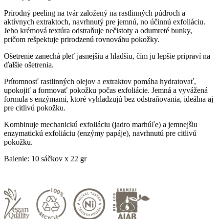
Prírodný peeling na tvár založený na rastlinných púdroch a
aktívnych extraktoch, navrhnutý pre jemnú, no účinnú exfoliáciu.
Jeho krémová textúra odstraňuje nečistoty a odumreté bunky,
pričom rešpektuje prirodzenú rovnováhu pokožky.
Ošetrenie zanechá pleť jasnejšiu a hladšiu, čím ju lepšie pripraví na
ďalšie ošetrenia.
Prítomnosť rastlinných olejov a extraktov pomáha hydratovať,
upokojiť a formovať pokožku počas exfoliácie. Jemná a vyvážená
formula s enzýmami, ktoré vyhladzujú bez odstraňovania, ideálna aj
pre citlivú pokožku.
Kombinuje mechanickú exfoliáciu (jadro marhúľe) a jemnejšiu
enzymatickú exfoliáciu (enzýmy papáje), navrhnutú pre citlivú
pokožku.
Balenie: 10 sáčkov x 22 gr