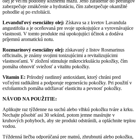
olej je veľmi podobný kožnému mazu. Jeho zaradenie do peelingov
zabezpečuje zmäkčenie a hydratáciu, čím zabezpečuje okamžité
pohodlie aj po exfoliácii.
Levanduľový esenciálny olej:
Získava sa z kvetov Lavandula
angustifolia a je oceňovaná pre svoje upokojujúce a vyrovnávajúce
vlastnosti. V tomto produkte má upokojujúci účinok a dodáva
príjemnú aromatickú notu.
Rozmarínový esenciálny olej:
získavaný z listov Rosmarinus
officinalis, je známy svojimi tonizujúcimi a revitalizujúcimi
vlastnosťami. V zložení stimuluje mikrocirkuláciu pokožky, čím
pomáha obnoviť sviežosť a vitalitu pokožky.
Vitamín E:
Prírodný rastlinný antioxidant, ktorý chráni pred
voľnými radikálmi a podporuje regeneráciu pokožky. Pri použití v
exfoliantoch pomáha udržiavať elasticitu a pevnosť pokožky.
NÁVOD NA POUŽITIE:
Aplikujte raz týždenne na suchú alebo vlhkú pokožku tváre a krku.
Nechajte pôsobiť asi 30 sekúnd, potom jemne masírujte v
kruhových pohyboch, aby ste produkt odstránili, a opláchnite teplou
vodou.
Týždenná liečba odporúčaná pre matnú, zhrubnutú alebo pokožku,