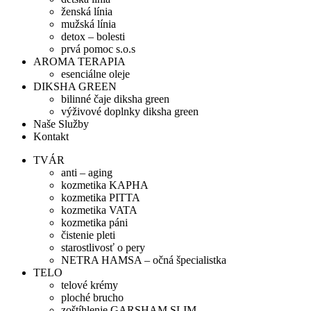
ženská línia
mužská línia
detox – bolesti
prvá pomoc s.o.s
AROMA TERAPIA
esenciálne oleje
DIKSHA GREEN
bilinné čaje diksha green
výživové doplnky diksha green
Naše Služby
Kontakt
TVÁR
anti – aging
kozmetika KAPHA
kozmetika PITTA
kozmetika VATA
kozmetika páni
čistenie pleti
starostlivosť o pery
NETRA HAMSA – očná špecialistka
TELO
telové krémy
ploché brucho
zoštíhlenie GARSHAM SLIM