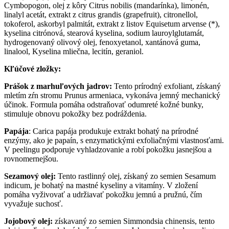
Cymbopogon, olej z kôry Citrus nobilis (mandarínka), limonén,
linalyl acetát, extrakt z citrus grandis (grapefruit), citronellol,
tokoferol, askorbyl palmitát, extrakt z listov Equisetum arvense (*),
kyselina citrónová, stearová kyselina, sodium lauroylglutamát,
hydrogenovaný olivový olej, fenoxyetanol, xantánová guma,
linalool, Kyselina mliečna, lecitín, geraniol.
Kľúčové zložky:
Prášok z marhuľových jadrov:
Tento prírodný exfoliant, získaný
mletím zŕn stromu Prunus armeniaca, vykonáva jemný mechanický
účinok. Formula pomáha odstraňovať odumreté kožné bunky,
stimuluje obnovu pokožky bez podráždenia.
Papája
: Carica papája produkuje extrakt bohatý na prírodné
enzýmy, ako je papaín, s enzymatickými exfoliačnými vlastnosťami.
V peelingu podporuje vyhladzovanie a robí pokožku jasnejšou a
rovnomernejšou.
Sezamový olej:
Tento rastlinný olej, získaný zo semien Sesamum
indicum, je bohatý na mastné kyseliny a vitamíny. V zložení
pomáha vyživovať a udržiavať pokožku jemnú a pružnú, čím
vyvažuje suchosť.
Jojobový olej:
získavaný zo semien Simmondsia chinensis, tento