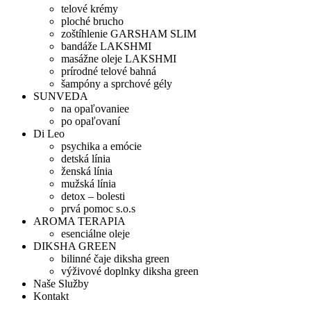
telové krémy
ploché brucho
zoštíhlenie GARSHAM SLIM
bandáže LAKSHMI
masážne oleje LAKSHMI
prírodné telové bahná
šampóny a sprchové gély
SUNVEDA
na opaľovaniee
po opaľovaní
Di Leo
psychika a emócie
detská línia
ženská línia
mužská línia
detox – bolesti
prvá pomoc s.o.s
AROMA TERAPIA
esenciálne oleje
DIKSHA GREEN
bilinné čaje diksha green
výživové doplnky diksha green
Naše Služby
Kontakt