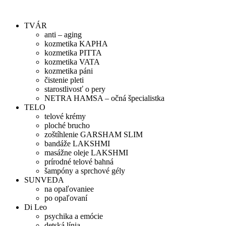
Preskočiť
na
TVÁR
obsah
anti – aging
kozmetika KAPHA
kozmetika PITTA
kozmetika VATA
kozmetika páni
čistenie pleti
starostlivosť o pery
NETRA HAMSA – očná špecialistka
TELO
telové krémy
ploché brucho
zoštíhlenie GARSHAM SLIM
bandáže LAKSHMI
masážne oleje LAKSHMI
prírodné telové bahná
šampóny a sprchové gély
SUNVEDA
na opaľovaniee
po opaľovaní
Di Leo
psychika a emócie
detská línia