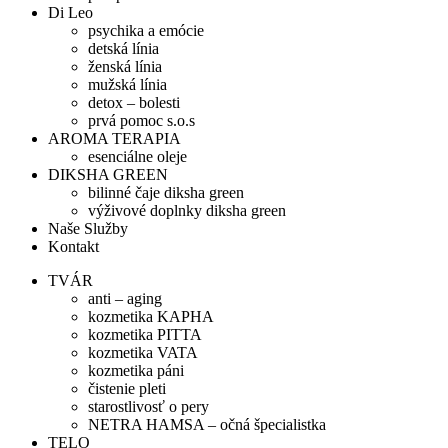
Di Leo
psychika a emócie
detská línia
ženská línia
mužská línia
detox – bolesti
prvá pomoc s.o.s
AROMA TERAPIA
esenciálne oleje
DIKSHA GREEN
bilinné čaje diksha green
výživové doplnky diksha green
Naše Služby
Kontakt
TVÁR
anti – aging
kozmetika KAPHA
kozmetika PITTA
kozmetika VATA
kozmetika páni
čistenie pleti
starostlivosť o pery
NETRA HAMSA – očná špecialistka
TELO