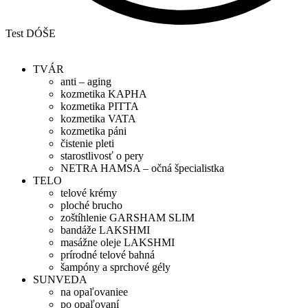
Test DÓŠE
TVÁR
anti – aging
kozmetika KAPHA
kozmetika PITTA
kozmetika VATA
kozmetika páni
čistenie pleti
starostlivosť o pery
NETRA HAMSA – očná špecialistka
TELO
telové krémy
ploché brucho
zoštíhlenie GARSHAM SLIM
bandáže LAKSHMI
masážne oleje LAKSHMI
prírodné telové bahná
šampóny a sprchové gély
SUNVEDA
na opaľovaniee
po opaľovaní