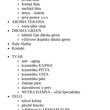
ženská línia
mužská línia
detox – bolesti
prvá pomoc s.o.s
AROMA TERAPIA
esenciálne oleje
DIKSHA GREEN
bilinné čaje diksha green
výživové doplnky diksha green
Naše Služby
Kontakt
TVÁR
anti – aging
kozmetika KAPHA
kozmetika PITTA
kozmetika VATA
kozmetika páni
čistenie pleti
starostlivosť o pery
NETRA HAMSA – očná špecialistka
TELO
telové krémy
ploché brucho
zoštíhlenie GARSHAM SLIM