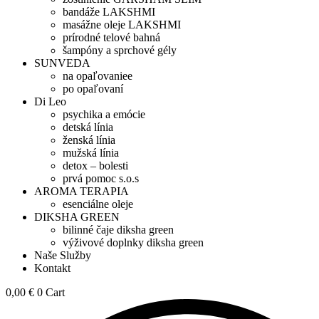
bandáže LAKSHMI
masážne oleje LAKSHMI
prírodné telové bahná
šampóny a sprchové gély
SUNVEDA
na opaľovaniee
po opaľovaní
Di Leo
psychika a emócie
detská línia
ženská línia
mužská línia
detox – bolesti
prvá pomoc s.o.s
AROMA TERAPIA
esenciálne oleje
DIKSHA GREEN
bilinné čaje diksha green
výživové doplnky diksha green
Naše Služby
Kontakt
0,00
€
0
Cart