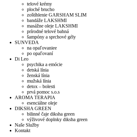
telové krémy
ploché brucho
zoštíhlenie GARSHAM SLIM
bandáže LAKSHMI
masážne oleje LAKSHMI
prírodné telové bahná
šampóny a sprchové gély
SUNVEDA
na opaľovaniee
po opaľovaní
Di Leo
psychika a emócie
detská línia
ženská línia
mužská línia
detox – bolesti
prvá pomoc s.o.s
AROMA TERAPIA
esenciálne oleje
DIKSHA GREEN
bilinné čaje diksha green
výživové doplnky diksha green
Naše Služby
Kontakt